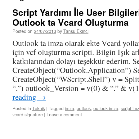
Script Yardımı İle User Bilgiler
Outlook ta Vcard Oluşturma
Posted on
24/07/2013
by
Tansu Ekinci
Outlook ta imza olarak ekte Vcard yolla
için vcf oluşturma scripti. Bilgin Işık 
katkılarından dolayı teşekkür ederim. S
CreateObject(“Outlook.Application”) Se
CreateObject(“WScript.Shell”) v = Spli
“.”) outlook_Version = v(0) & “.” & v
reading
→
Posted in
Teknik
|
Tagged
imza
,
outlook
,
outlook imza
,
script im
vcard.signature
|
Leave a comment