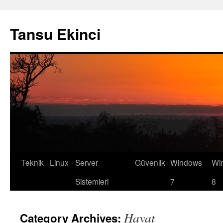
Tansu Ekinci
Teknik
Linux
Server
Güvenlik
Windows
Wi
Skip
Sistemleri
7
8
to
content
Hayat
Category Archives: