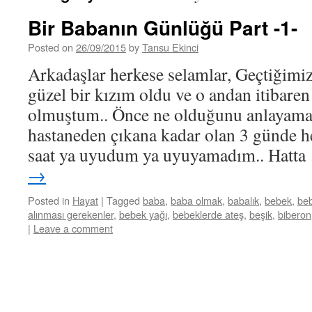
Bir Babanın Günlüğü Part -1-
Posted on
26/09/2015
by
Tansu Ekinci
Arkadaşlar herkese selamlar, Geçtiğimiz 
güzel bir kızım oldu ve o andan itibaren
olmuştum.. Önce ne olduğunu anlayama
hastaneden çıkana kadar olan 3 günde h
saat ya uyudum ya uyuyamadım.. Hatt
→
Posted in
Hayat
|
Tagged
baba
,
baba olmak
,
babalık
,
bebek
,
beb
alınması gerekenler
,
bebek yağı
,
bebeklerde ateş
,
beşik
,
biberon
|
Leave a comment