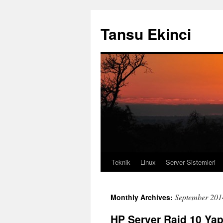
Tansu Ekinci
Teknik
Linux
Server Sistemleri
Skip
to
September 201
Monthly Archives:
content
HP Server Raid 10 Yap