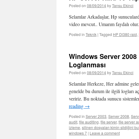
Posted on
08/09/2014
by
Tansu Ekinci
Selamlar Arkadaşlar, Hp sunucularda
video mevcut.. Umarım faydalı olur. 
Posted in
Teknik
|
Tagged
HP Dl380 raid
,
Windows Server 2008 
Loglanması
Posted on
08/09/2014
by
Tansu Ekinci
Selamlar Herkeze, Her admine gelen 
genelde bu durum ile ilgili logları
veririz. Bu noktada sunucu sisteml
reading
→
Posted in
Server 2003
,
Server 2008
,
Serv
audit
,
file auditing
,
file server
,
file server a
izleme
,
silinen dosyaları kimin sildiğini b
windows 7
|
Leave a comment