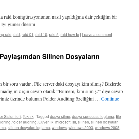
 raid konfigürasyonunun nasıl yapıldığına dair çektiğim bir
İyi günler dilerim
hp raid
,
raid
,
raid 01
,
raid 10
,
raid 5
,
raid how to
|
Leave a comment
Paylaşımdan Silinen Dosyaların
bir soru vardır.. File server daki dosyayı kim silmiş? Bizlerde
 açmadığımız için cevap olarak “Bilmem, kim silmiş?” diye cevap
erimiz üzrinde bulunan Folder Auditing özelliğini …
Continue
er Sistemleri
,
Teknik
|
Tagged
dosya silme
,
dosya sunucusu loglama
,
file
uditing
,
folder auditing
,
Güvenlik
,
microsoft
,
sil
,
silinen
,
silinen dosyaları
ulma
,
silinen dosyaları loglama
,
windows
,
windows 2003
,
windows 2008
,