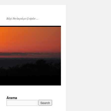
Bilgi Paylaştıkça Çoğalır…
Arama