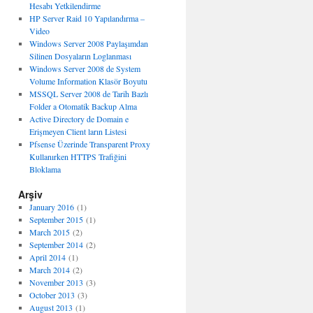
Hesabı Yetkilendirme
HP Server Raid 10 Yapılandırma –
Video
Windows Server 2008 Paylaşımdan
Silinen Dosyaların Loglanması
Windows Server 2008 de System
Volume Information Klasör Boyutu
MSSQL Server 2008 de Tarih Bazlı
Folder a Otomatik Backup Alma
Active Directory de Domain e
Erişmeyen Client ların Listesi
Pfsense Üzerinde Transparent Proxy
Kullanırken HTTPS Trafiğini
Bloklama
Arşiv
January 2016
(1)
September 2015
(1)
March 2015
(2)
September 2014
(2)
April 2014
(1)
March 2014
(2)
November 2013
(3)
October 2013
(3)
August 2013
(1)