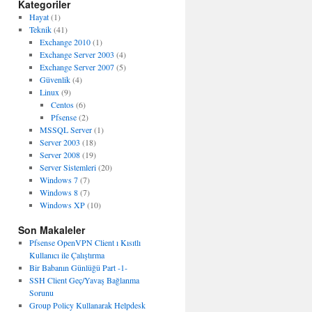
Kategoriler
Hayat
(1)
Teknik
(41)
Exchange 2010
(1)
Exchange Server 2003
(4)
Exchange Server 2007
(5)
Güvenlik
(4)
Linux
(9)
Centos
(6)
Pfsense
(2)
MSSQL Server
(1)
Server 2003
(18)
Server 2008
(19)
Server Sistemleri
(20)
Windows 7
(7)
Windows 8
(7)
Windows XP
(10)
Son Makaleler
Pfsense OpenVPN Client ı Kısıtlı
Kullanıcı ile Çalıştırma
Bir Babanın Günlüğü Part -1-
SSH Client Geç/Yavaş Bağlanma
Sorunu
Group Policy Kullanarak Helpdesk