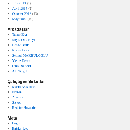
July 2013
(1)
April 2013
(2)
October 2012
(13)
May 2009
(10)
Arkadaşlar
Tamer Erer
Soylu Oltu Kaya
Burak Batur
Koray Hoca
Serhad MAKBULOĞLU
Yavuz Demir
Film Doktoru
Alp Turgut
Çalıştığım Şirketler
Marm Asisstance
Netron
Aromsa
Sistek
Redstar Havacılık
Meta
Log in
Entries feed