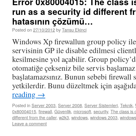
Error 0x80004015: The class i
run as a security id different f
hatasının çözümü…
Posted on
27/10/2012
by
Tansu Ekinci
Windows Xp firewallun group policy il
servisinin GP ile disable edilmesi client
kesilmesine yol açabilir. Group policy’d
otomatiğe çekseniz bile servis başlamaz
başlatamazsınız. Bunun sebebi firewall 
yetkilerdir. Bunu düzeltmek için aşağı
reading
→
Posted in
Server 2003
,
Server 2008
,
Server Sistemleri
,
Teknik
,
0x80004015
,
firewall
,
Güvenlik
,
microsoft
,
security
,
The class is 
different from the caller
,
w2k3
,
windows
,
windows 2003
,
windows 
Leave a comment