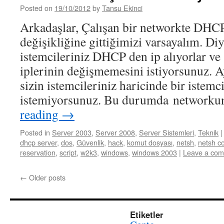
Posted on
19/10/2012
by
Tansu Ekinci
Arkadaşlar, Çalışan bir networkte DHCP i
değişikliğine gittiğimizi varsayalım. Di
istemcileriniz DHCP den ip alıyorlar ve s
iplerinin değişmemesini istiyorsunuz. 
sizin istemcileriniz haricinde bir istemc
istemiyorsunuz. Bu durumda network
reading
→
Posted in
Server 2003
,
Server 2008
,
Server Sistemleri
,
Teknik
|
dhcp server
,
dos
,
Güvenlik
,
hack
,
komut dosyası
,
netsh
,
netsh 
reservation
,
script
,
w2k3
,
windows
,
windows 2003
|
Leave a co
←
Older posts
Etiketler