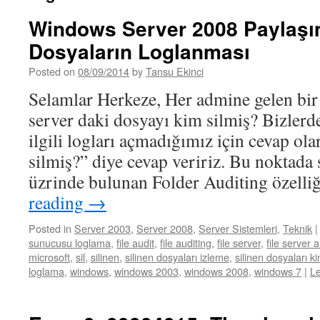
Windows Server 2008 Paylaşı
Dosyaların Loglanması
Posted on
08/09/2014
by
Tansu Ekinci
Selamlar Herkeze, Her admine gelen bir s
server daki dosyayı kim silmiş? Bizlerd
ilgili logları açmadığımız için cevap o
silmiş?” diye cevap veririz. Bu noktada
üzrinde bulunan Folder Auditing özell
reading
→
Posted in
Server 2003
,
Server 2008
,
Server Sistemleri
,
Teknik
|
sunucusu loglama
,
file audit
,
file auditing
,
file server
,
file server 
microsoft
,
sil
,
silinen
,
silinen dosyaları izleme
,
silinen dosyaları ki
loglama
,
windows
,
windows 2003
,
windows 2008
,
windows 7
|
L