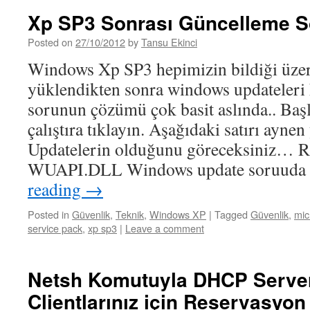
Xp SP3 Sonrası Güncelleme 
Posted on
27/10/2012
by
Tansu Ekinci
Windows Xp SP3 hepimizin bildiği üze
yüklendikten sonra windows updateleri
sorunun çözümü çok basit aslında.. Başla
çalıştıra tıklayın. Aşağıdaki satırı ayne
Updatelerin olduğunu göreceksiniz…
WUAPI.DLL Windows update soruud
reading
→
Posted in
Güvenlik
,
Teknik
,
Windows XP
|
Tagged
Güvenlik
,
mic
service pack
,
xp sp3
|
Leave a comment
Netsh Komutuyla DHCP Server
Clientlarınız için Reservasyo