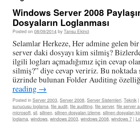
Windows Server 2008 Paylaşı
Dosyaların Loglanması
Posted on
08/09/2014
by
Tansu Ekinci
Selamlar Herkeze, Her admine gelen bir s
server daki dosyayı kim silmiş? Bizlerd
ilgili logları açmadığımız için cevap o
silmiş?” diye cevap veririz. Bu noktada
üzrinde bulunan Folder Auditing özell
reading
→
Posted in
Server 2003
,
Server 2008
,
Server Sistemleri
,
Teknik
|
sunucusu loglama
,
file audit
,
file auditing
,
file server
,
file server 
microsoft
,
sil
,
silinen
,
silinen dosyaları izleme
,
silinen dosyaları ki
loglama
,
windows
,
windows 2003
,
windows 2008
,
windows 7
|
L