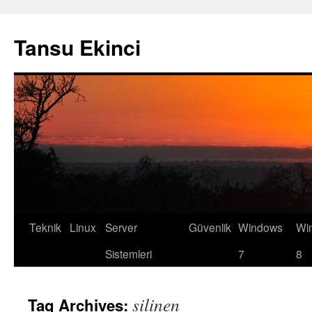
Tansu Ekinci
Teknik
Linux
Server
Güvenlik
Windows
Wi
Skip
Sistemleri
7
8
to
content
silinen
Tag Archives: