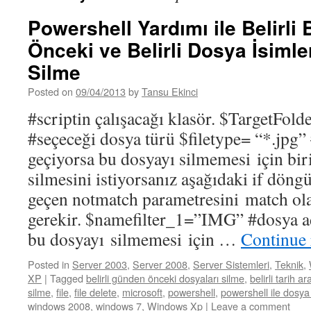
Powershell Yardımı ile Belirli 
Önceki ve Belirli Dosya İsiml
Silme
Posted on
09/04/2013
by
Tansu Ekinci
#scriptin çalışacağı klasör. $TargetFol
#seçeceği dosya türü $filetype= “*.jpg
geçiyorsa bu dosyayı silmemesi için bir
silmesini istiyorsanız aşağıdaki if döng
geçen notmatch parametresini match ol
gerekir. $namefilter_1=”IMG” #dosya 
bu dosyayı silmemesi için …
Continue
Posted in
Server 2003
,
Server 2008
,
Server Sistemleri
,
Teknik
,
XP
|
Tagged
belirli günden önceki dosyaları silme
,
belirli tarih a
silme
,
file
,
file delete
,
microsoft
,
powershell
,
powershell ile dosya
windows 2008
,
windows 7
,
Windows Xp
|
Leave a comment