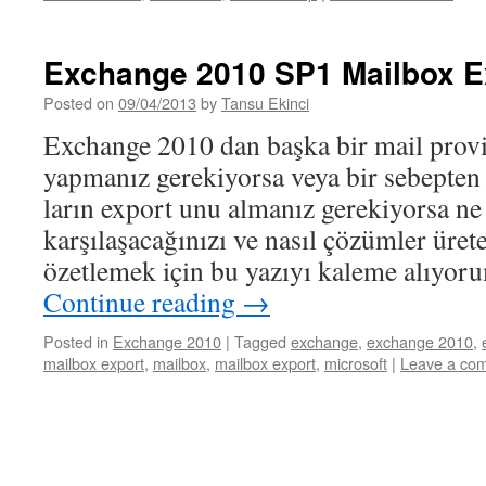
Exchange 2010 SP1 Mailbox Ex
Posted on
09/04/2013
by
Tansu Ekinci
Exchange 2010 dan başka bir mail provi
yapmanız gerekiyorsa veya bir sebepten
ların export unu almanız gerekiyorsa ne
karşılaşacağınızı ve nasıl çözümler ürete
özetlemek için bu yazıyı kaleme alıyor
Continue reading
→
Posted in
Exchange 2010
|
Tagged
exchange
,
exchange 2010
,
mailbox export
,
mailbox
,
mailbox export
,
microsoft
|
Leave a co