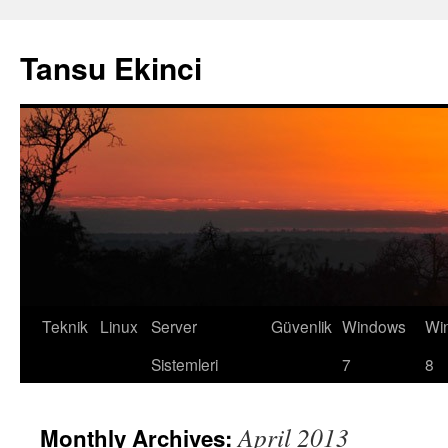
Tansu Ekinci
Teknik
Linux
Server
Güvenlik
Windows
Wi
Skip
Sistemleri
7
8
to
content
April 2013
Monthly Archives: