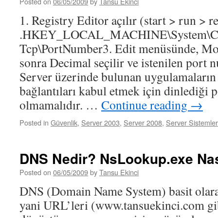
Posted on
06/05/2009
by
Tansu Ekinci
1. Registry Editor açılır (start > run > r
.HKEY_LOCAL_MACHINE\System\Curren
Tcp\PortNumber3. Edit menüsünde, Mod
sonra Decimal seçilir ve istenilen port 
Server üzerinde bulunan uygulamaların 
bağlantıları kabul etmek için dinlediği p
olmamalıdır. …
Continue reading
→
Posted in
Güvenlik
,
Server 2003
,
Server 2008
,
Server Sistemler
DNS Nedir? NsLookup.exe Nası
Posted on
06/05/2009
by
Tansu Ekinci
DNS (Domain Name System) basit olara
yani URL’leri (www.tansuekinci.com gib