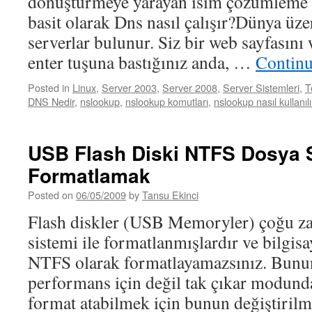
dönüştürmeye yarayan isim çözümleme 
basit olarak Dns nasıl çalışır?Dünya ü
serverlar bulunur. Siz bir web sayfasını 
enter tuşuna bastığınız anda, …
Continu
Posted in
Linux
,
Server 2003
,
Server 2008
,
Server Sistemleri
,
T
DNS Nedir
,
nslookup
,
nslookup komutları
,
nslookup nasıl kullanılı
USB Flash Diski NTFS Dosya S
Formatlamak
Posted on
06/05/2009
by
Tansu Ekinci
Flash diskler (USB Memoryler) çoğu z
sistemi ile formatlanmışlardır ve bilgisa
NTFS olarak formatlayamazsınız. Bunu
performans için değil tak çıkar modund
format atabilmek için bunun değiştirilm