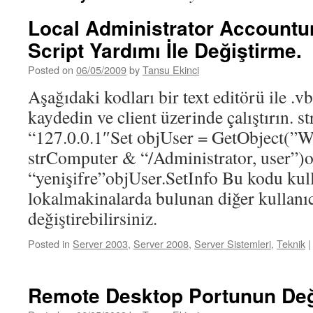
Local Administrator Accountun
Script Yardımı İle Değiştirme.
Posted on
06/05/2009
by
Tansu Ekinci
Aşağıdaki kodları bir text editörü ile .v
kaydedin ve client üzerinde çalıştırın. 
“127.0.0.1″Set objUser = GetObject(”
strComputer & “/Administrator, user”)
“yenişifre”objUser.SetInfo Bu kodu kul
lokalmakinalarda bulunan diğer kullanıcı
değiştirebilirsiniz.
Posted in
Server 2003
,
Server 2008
,
Server Sistemleri
,
Teknik
|
Remote Desktop Portunun Deği