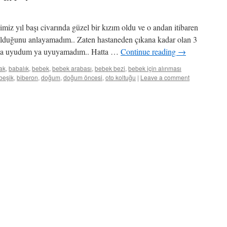
miz yıl başı civarında güzel bir kızım oldu ve o andan itibaren
olduğunu anlayamadım.. Zaten hastaneden çıkana kadar olan 3
t ya uyudum ya uyuyamadım.. Hatta …
Continue reading
→
ak
,
babalık
,
bebek
,
bebek arabası
,
bebek bezi
,
bebek için alınması
beşik
,
biberon
,
doğum
,
doğum öncesi
,
oto koltuğu
|
Leave a comment