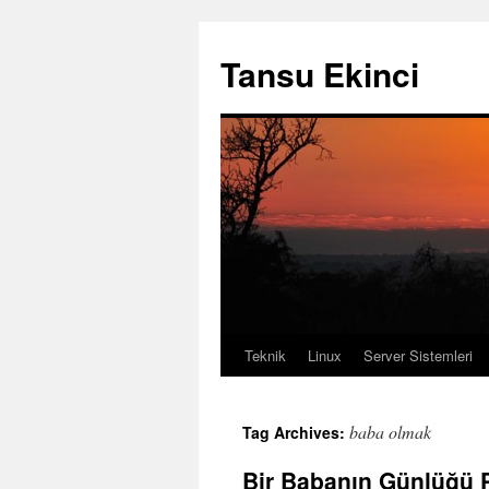
Tansu Ekinci
Teknik
Linux
Server Sistemleri
Skip
to
baba olmak
Tag Archives:
content
Bir Babanın Günlüğü P