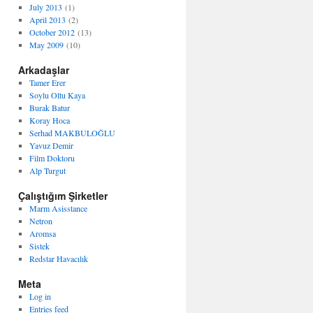
July 2013
(1)
April 2013
(2)
October 2012
(13)
May 2009
(10)
Arkadaşlar
Tamer Erer
Soylu Oltu Kaya
Burak Batur
Koray Hoca
Serhad MAKBULOĞLU
Yavuz Demir
Film Doktoru
Alp Turgut
Çalıştığım Şirketler
Marm Asisstance
Netron
Aromsa
Sistek
Redstar Havacılık
Meta
Log in
Entries feed