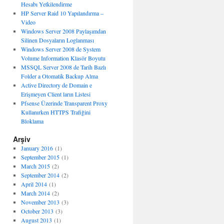
Hesabı Yetkilendirme
HP Server Raid 10 Yapılandırma –
Video
Windows Server 2008 Paylaşımdan
Silinen Dosyaların Loglanması
Windows Server 2008 de System
Volume Information Klasör Boyutu
MSSQL Server 2008 de Tarih Bazlı
Folder a Otomatik Backup Alma
Active Directory de Domain e
Erişmeyen Client ların Listesi
Pfsense Üzerinde Transparent Proxy
Kullanırken HTTPS Trafiğini
Bloklama
Arşiv
January 2016
(1)
September 2015
(1)
March 2015
(2)
September 2014
(2)
April 2014
(1)
March 2014
(2)
November 2013
(3)
October 2013
(3)
August 2013
(1)