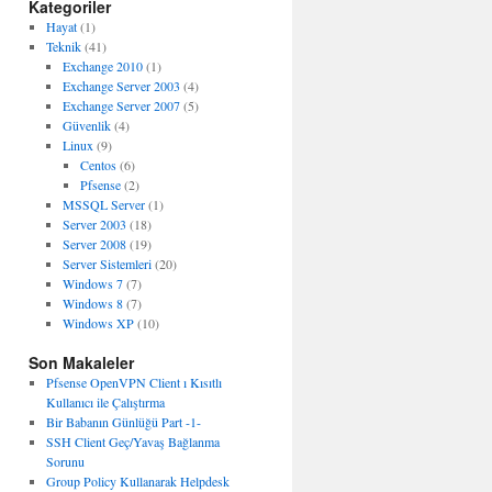
Kategoriler
Hayat
(1)
Teknik
(41)
Exchange 2010
(1)
Exchange Server 2003
(4)
Exchange Server 2007
(5)
Güvenlik
(4)
Linux
(9)
Centos
(6)
Pfsense
(2)
MSSQL Server
(1)
Server 2003
(18)
Server 2008
(19)
Server Sistemleri
(20)
Windows 7
(7)
Windows 8
(7)
Windows XP
(10)
Son Makaleler
Pfsense OpenVPN Client ı Kısıtlı
Kullanıcı ile Çalıştırma
Bir Babanın Günlüğü Part -1-
SSH Client Geç/Yavaş Bağlanma
Sorunu
Group Policy Kullanarak Helpdesk