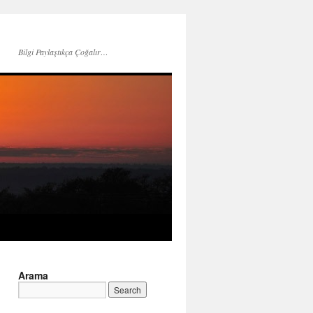
Bilgi Paylaştıkça Çoğalır…
Arama