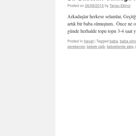
Posted on
26/09/2015
by
Tansu Ekinci
Arkadaşlar herkese selamlar, Geçtiği
artık bir baba olmuştum.. Önce ne 
günde herhalde topu topu 3-4 saa
Posted in
Hayat
|
Tagged
baba
,
baba olm
gerekenler
,
bebek yağı
,
bebeklerde ateş
,