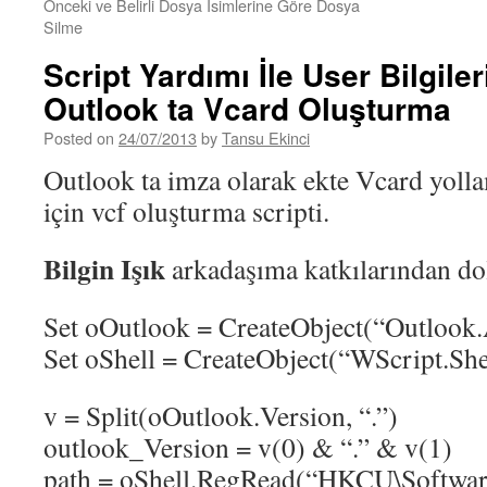
Önceki ve Belirli Dosya İsimlerine Göre Dosya
Silme
Script Yardımı İle User Bilgiler
Outlook ta Vcard Oluşturma
Posted on
24/07/2013
by
Tansu Ekinci
Outlook ta imza olarak ekte Vcard yolla
için vcf oluşturma scripti.
Bilgin Işık
arkadaşıma katkılarından do
Set oOutlook = CreateObject(“Outlook.
Set oShell = CreateObject(“WScript.She
v = Split(oOutlook.Version, “.”)
outlook_Version = v(0) & “.” & v(1)
path = oShell.RegRead(“HKCU\Softwar