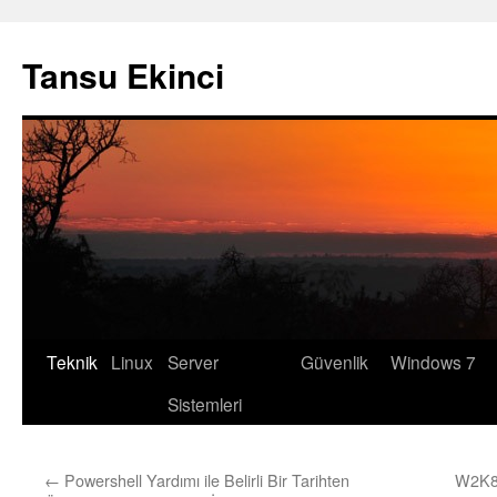
Tansu Ekinci
Teknik
Linux
Server
Güvenlik
Windows 7
Skip
Sistemleri
to
content
←
Powershell Yardımı ile Belirli Bir Tarihten
W2K8R