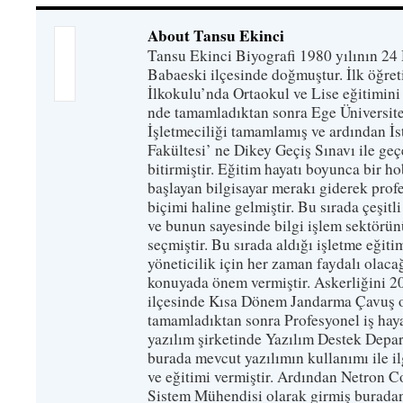
About Tansu Ekinci
Tansu Ekinci Biyografi 1980 yılının 24 
Babaeski ilçesinde doğmuştur. İlk öğre
İlkokulu’nda Ortaokul ve Lise eğitimini
nde tamamladıktan sonra Ege Üniversit
İşletmeciliği tamamlamış ve ardından İs
Fakültesi’ ne Dikey Geçiş Sınavı ile ge
bitirmiştir. Eğitim hayatı boyunca bir ho
başlayan bilgisayar merakı giderek prof
biçimi haline gelmiştir. Bu sırada çeşitl
ve bunun sayesinde bilgi işlem sektörü
seçmiştir. Bu sırada aldığı işletme eğiti
yöneticilik için her zaman faydalı olac
konuyada önem vermiştir. Askerliğini 20
ilçesinde Kısa Dönem Jandarma Çavuş ol
tamamladıktan sonra Profesyonel iş hayat
yazılım şirketinde Yazılım Destek Depa
burada mevcut yazılımın kullanımı ile ilg
ve eğitimi vermiştir. Ardından Netron C
Sistem Mühendisi olarak girmiş burada