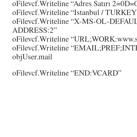
oFilevcf.Writeline “Adres Satırı 2=0D
oFilevcf.Writeline “Istanbul / TURKEY
oFilevcf.Writeline “X-MS-OL-DEFA
ADDRESS:2”
oFilevcf.Writeline “URL;WORK:www.s
oFilevcf.Writeline “EMAIL;PREF;IN
objUser.mail
oFilevcf.Writeline “END:VCARD”