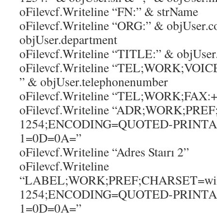
oFilevcf.Writeline “FN:” & strName
oFilevcf.Writeline “ORG:” & objUser.
objUser.department
oFilevcf.Writeline “TITLE:” & objUser.
oFilevcf.Writeline “TEL;WORK;VOICE
” & objUser.telephonenumber
oFilevcf.Writeline “TEL;WORK;FAX:+
oFilevcf.Writeline “ADR;WORK;PR
1254;ENCODING=QUOTED-PRINTABLE
1=0D=0A=”
oFilevcf.Writeline “Adres Staırı 2”
oFilevcf.Writeline
“LABEL;WORK;PREF;CHARSET=wi
1254;ENCODING=QUOTED-PRINTABL
1=0D=0A=”