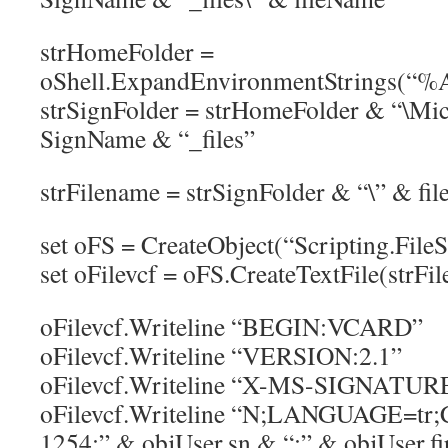
strHomeFolder =
oShell.ExpandEnvironmentStrings(
strSignFolder = strHomeFolder & “\Mic
SignName & “_files”
strFilename = strSignFolder & “\” & fi
set oFS = CreateObject(“Scripting.File
set oFilevcf = oFS.CreateTextFile(strFi
oFilevcf.Writeline “BEGIN:VCARD”
oFilevcf.Writeline “VERSION:2.1”
oFilevcf.Writeline “X-MS-SIGNATUR
oFilevcf.Writeline “N;LANGUAGE=t
1254:” & objUser.sn & “;” & objUser.f