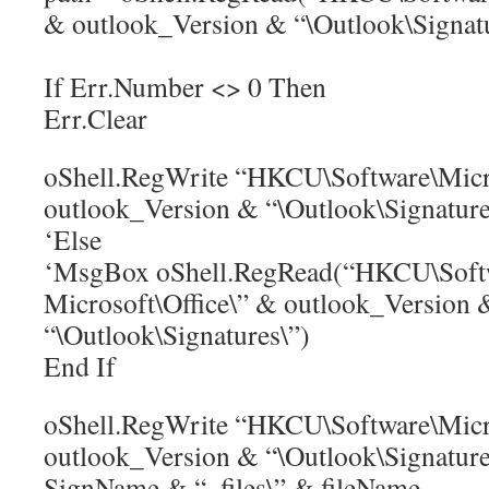
& outlook_Version & “\Outlook\Signatu
If Err.Number <> 0 Then
Err.Clear
oShell.RegWrite “HKCU\Software\Micr
outlook_Version & “\Outlook\Signatures
‘Else
‘MsgBox oShell.RegRead(“HKCU\Soft
Microsoft\Office\” & outlook_Version 
“\Outlook\Signatures\”)
End If
oShell.RegWrite “HKCU\Software\Micro
outlook_Version & “\Outlook\Signatu
SignName & “_files\” & fileName