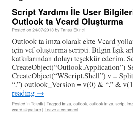
Script Yardımı İle User Bilgiler
Outlook ta Vcard Oluşturma
Posted on
24/07/2013
by
Tansu Ekinci
Outlook ta imza olarak ekte Vcard yolla
için vcf oluşturma scripti. Bilgin Işık 
katkılarından dolayı teşekkür ederim. S
CreateObject(“Outlook.Application”) Se
CreateObject(“WScript.Shell”) v = Spli
“.”) outlook_Version = v(0) & “.” & v
reading
→
Posted in
Teknik
|
Tagged
imza
,
outlook
,
outlook imza
,
script im
vcard.signature
|
Leave a comment