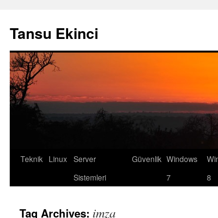
Tansu Ekinci
Teknik
Linux
Server
Güvenlik
Windows
Wi
Skip
Sistemleri
7
8
to
content
imza
Tag Archives: