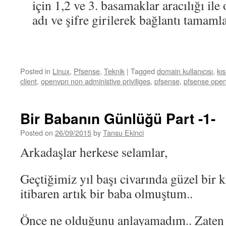
için 1,2 ve 3. basamaklar aracılığı ile
adı ve şifre girilerek bağlantı tamamla
Posted in
Linux
,
Pfsense
,
Teknik
|
Tagged
domain kullanıcısı
,
kıs
client
,
openvpn non administive priviliges
,
pfsense
,
pfsense ope
Bir Babanın Günlüğü Part -1-
Posted on
26/09/2015
by
Tansu Ekinci
Arkadaşlar herkese selamlar,
Geçtiğimiz yıl başı civarında güzel bir 
itibaren artık bir baba olmuştum..
Önce ne olduğunu anlayamadım.. Zaten 