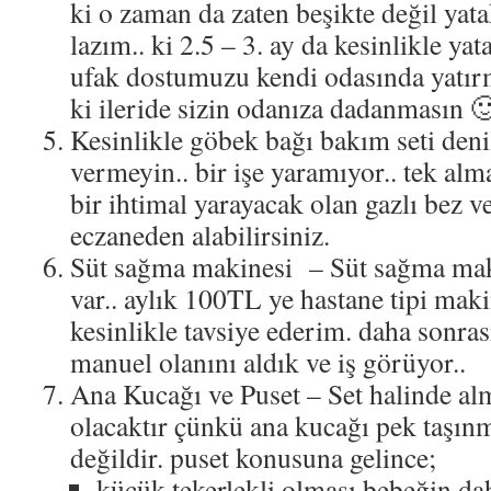
ki o zaman da zaten beşikte değil yata
lazım.. ki 2.5 – 3. ay da kesinlikle ya
ufak dostumuzu kendi odasında yatır
ki ileride sizin odanıza dadanmasın 
Kesinlikle göbek bağı bakım seti denil
vermeyin.. bir işe yaramıyor.. tek alm
bir ihtimal yarayacak olan gazlı bez v
eczaneden alabilirsiniz.
Süt sağma makinesi – Süt sağma maki
var.. aylık 100TL ye hastane tipi maki
kesinlikle tavsiye ederim. daha sonras
manuel olanını aldık ve iş görüyor..
Ana Kucağı ve Puset – Set halinde alm
olacaktır çünkü ana kucağı pek taşınm
değildir. puset konusuna gelince;
küçük tekerlekli olması bebeğin dah