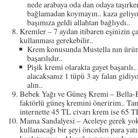
nede arabaya oda dan odaya taşırke
bağlamadan koymayın.. kaza geliyo
başımıza geldi allahtan bağlıydı..
Kremler – 7 aydan itibaren eşinizin ça
kullanması gerekebilir..
Krem konusunda Mustella nın ürün
başarılıdır..
Pişik kremi olarakta gayet başarılı.
alacaksanız 1 tüpü 3 ay falan gidiy
alın..
Bebek Yağı ve Güneş Kremi – Bella-B
faktörlü güneş kremini öneririm.. Ta
internette 45 TL civarı krem ise 65 TL
Mama Sandalyesi – Aceleye gerek yok.
kullanacağı bir şeyi önceden para yat