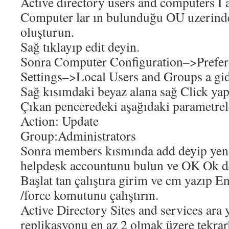
Active directory users and computers I 
Computer lar ın bulunduğu OU uzerinde 
oluşturun.
Sağ tıklayıp edit deyin.
Sonra Computer Configuration–>Prefer
Settings–>Local Users and Groups a gid
Sağ kısımdaki beyaz alana sağ Click ya
Çıkan penceredeki aşağıdaki parametrele
Action: Update
Group:Administrators
Sonra members kısmında add deyip yen
helpdesk accountunu bulun ve OK Ok de
Başlat tan çalıştıra girim ve cm yazıp E
/force komutunu çalıştırın.
Active Directory Sites and services ara
replikasyonu en az 2 olmak üzere tekrar