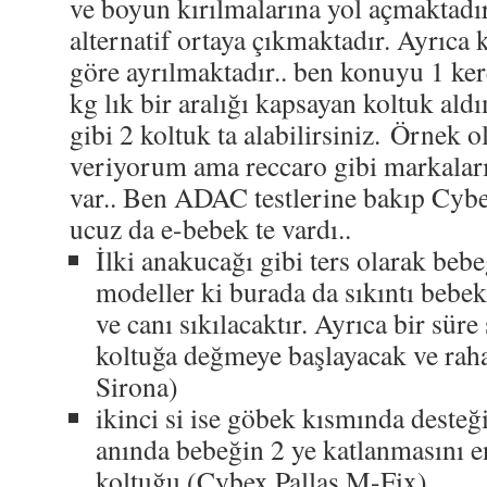
ve boyun kırılmalarına yol açmaktad
alternatif ortaya çıkmaktadır. Ayrıca k
göre ayrılmaktadır.. ben konuyu 1 ke
kg lık bir aralığı kapsayan koltuk ald
gibi 2 koltuk ta alabilirsiniz. Örnek
veriyorum ama reccaro gibi markaların
var.. Ben ADAC testlerine bakıp Cybe
ucuz da e-bebek te vardı..
İlki anakucağı gibi ters olarak beb
modeller ki burada da sıkıntı bebe
ve canı sıkılacaktır. Ayrıca bir süre
koltuğa değmeye başlayacak ve raha
Sirona)
ikinci si ise göbek kısmında desteğ
anında bebeğin 2 ye katlanmasını e
koltuğu (Cybex Pallas M-Fix)