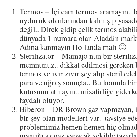
Termos – İçi cam termos aramayın.. 
uyduruk olanlarından kalmış piyasada 
değil.. Direk gidip çelik termos alabi
dünyada 1 numara olan Aladdin markas
Adına kanmayın Hollanda malı 🙂
Sterilizatör – Mamajo nun bir steriliz
memnunuz.. dikkat edilmesi gereken 
termos ve ıvır zıvır şey alıp steril ede
para ve uğraş sonuçta.. Bu konuda bir
kutusunu atmayın.. misafirliğe giderk
faydalı oluyor.
Biberon – DR Brown gaz yapmayan, i
bir şey olan modelleri var.. tavsiye ed
problemimiz hemen hemen hiç olmad
mantığı az gaz yapacak şekilde tasarl