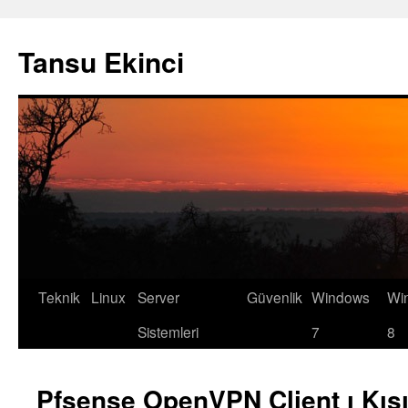
Tansu Ekinci
Teknik
Linux
Server
Güvenlik
Windows
Wi
Skip
Sistemleri
7
8
to
content
Pfsense OpenVPN Client ı Kısıtl