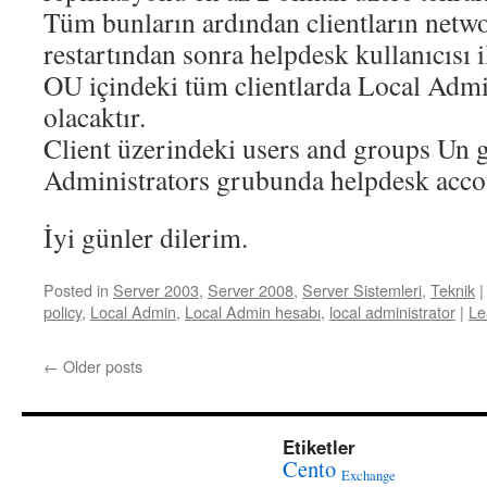
Tüm bunların ardından clientların netwo
restartından sonra helpdesk kullanıcısı i
OU içindeki tüm clientlarda Local Admi
olacaktır.
Client üzerindeki users and groups Un 
Administrators grubunda helpdesk acco
İyi günler dilerim.
Posted in
Server 2003
,
Server 2008
,
Server Sistemleri
,
Teknik
|
policy
,
Local Admin
,
Local Admin hesabı
,
local administrator
|
Le
←
Older posts
Etiketler
Cento
Exchange