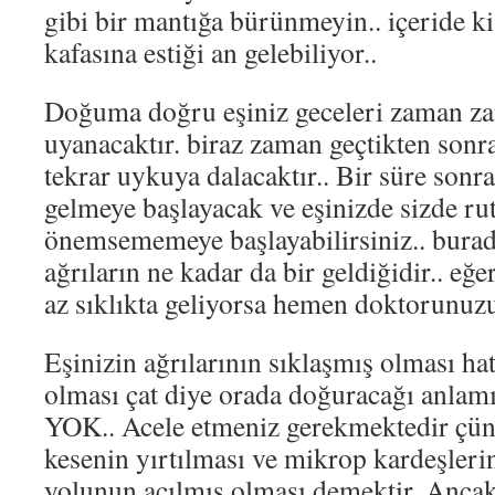
gibi bir mantığa bürünmeyin.. içeride k
kafasına estiği an gelebiliyor..
Doğuma doğru eşiniz geceleri zaman za
uyanacaktır. biraz zaman geçtikten sonra
tekrar uykuya dalacaktır.. Bir süre sonr
gelmeye başlayacak ve eşinizde sizde ru
önemsememeye başlayabilirsiniz.. bura
ağrıların ne kadar da bir geldiğidir.. eğ
az sıklıkta geliyorsa hemen doktorunuz
Eşinizin ağrılarının sıklaşmış olması h
olması çat diye orada doğuracağı anla
YOK.. Acele etmeniz gerekmektedir çü
kesenin yırtılması ve mikrop kardeşler
yolunun açılmış olması demektir. Ancak