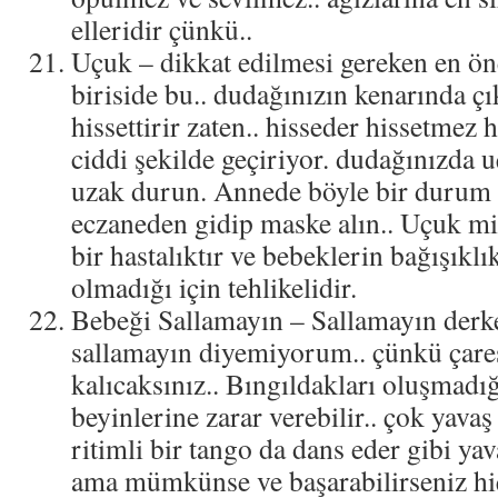
elleridir çünkü..
Uçuk – dikkat edilmesi gereken en ö
biriside bu.. dudağınızın kenarında 
hissettirir zaten.. hisseder hissetmez
ciddi şekilde geçiriyor. dudağınızda 
uzak durun. Annede böyle bir durum
eczaneden gidip maske alın.. Uçuk mi
bir hastalıktır ve bebeklerin bağışıkl
olmadığı için tehlikelidir.
Bebeği Sallamayın – Sallamayın derke
sallamayın diyemiyorum.. çünkü çares
kalıcaksınız.. Bıngıldakları oluşmadığı
beyinlerine zarar verebilir.. çok yavaş
ritimli bir tango da dans eder gibi yav
ama mümkünse ve başarabilirseniz hiç