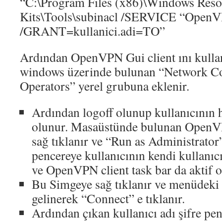
“C:\Program Files (x86)\Windows Reso
Kits\Tools\subinacl /SERVICE “Open
/GRANT=kullanici.adi=TO”
Ardından OpenVPN Gui client ını kullan
windows üzerinde bulunan “Network Co
Operators” yerel grubuna eklenir.
Ardından logoff olunup kullanıcının he
olunur. Masaüstünde bulunan OpenV
sağ tıklanır ve “Run as Administrator”
pencereye kullanıcının kendi kullanıcı 
ve OpenVPN client task bar da aktif o
Bu Simgeye sağ tıklanır ve menüdeki i
gelinerek “Connect” e tıklanır.
Ardından çıkan kullanıcı adı şifre pen