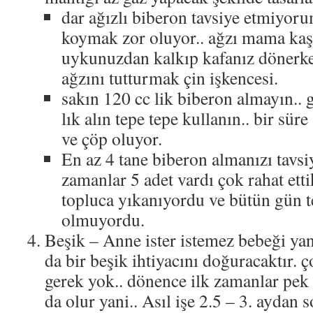
dar ağızlı biberon tavsiye etmiyor
koymak zor oluyor.. ağzı mama kaşığ
uykunuzdan kalkıp kafanız dönerke
ağzını tutturmak çin işkencesi.
sakın 120 cc lik biberon almayın.. g
lık alın tepe tepe kullanın.. bir sür
ve çöp oluyor.
En az 4 tane biberon almanızı tavsi
zamanlar 5 adet vardı çok rahat ettik.
topluca yıkanıyordu ve bütün gün t
olmuyordu.
Beşik – Anne ister istemez bebeği yan
da bir beşik ihtiyacını doğuracaktır. ç
gerek yok.. dönence ilk zamanlar pek 
da olur yani.. Asıl işe 2.5 – 3. aydan