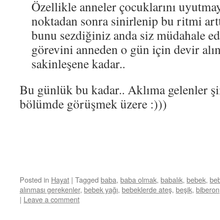
Özellikle anneler çocuklarını uyutmay
noktadan sonra sinirlenip bu ritmi artt
bunu sezdiğiniz anda siz müdahale e
görevini anneden o gün için devir alın
sakinleşene kadar..
Bu günlük bu kadar.. Aklıma gelenler şim
bölümde görüşmek üzere :)))
Posted in
Hayat
|
Tagged
baba
,
baba olmak
,
babalık
,
bebek
,
beb
alınması gerekenler
,
bebek yağı
,
bebeklerde ateş
,
beşik
,
biberon
|
Leave a comment