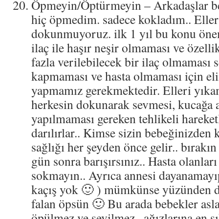
Öpmeyin/Öptürmeyin – Arkadaşlar be
hiç öpmedim. sadece kokladım.. Elle
dokunmuyoruz. ilk 1 yıl bu konu önem
ilaç ile haşır neşir olmaması ve özelli
fazla verilebilecek bir ilaç olmaması 
kapmaması ve hasta olmaması için el
yapmamız gerekmektedir. Elleri yı
herkesin dokunarak sevmesi, kucağa a
yapılmaması gereken tehlikeli hareket
darılırlar.. Kimse sizin bebeğinizden 
sağlığı her şeyden önce gelir.. bırakın k
gün sonra barışırsınız.. Hasta olanlar
sokmayın.. Ayrıca annesi dayanamayı
kaçış yok 🙂 ) mümkünse yüzünden d
falan öpsün 🙂 Bu arada bebekler asla
öpülmez ve sevilmez.. ağızlarına en sı