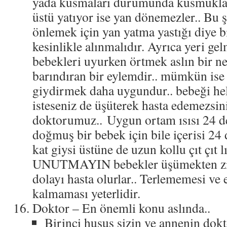
yada kusmaları durumunda kusmukları
üstü yatıyor ise yan dönemezler.. Bu 
önlemek için yan yatma yastığı diye bi
kesinlikle alınmalıdır. Ayrıca yeri ge
bebekleri uyurken örtmek aslın bir n
barındıran bir eylemdir.. mümkün ise
giydirmek daha uygundur.. bebeği hel
isteseniz de üşüterek hasta edemezsin
doktorumuz.. Uygun ortam ısısı 24 de
doğmuş bir bebek için bile içerisi 24 
kat giysi üstüne de uzun kollu çıt çıt lı
UNUTMAYIN bebekler üşümekten ziy
dolayı hasta olurlar.. Terlememesi ve 
kalmaması yeterlidir.
Doktor – En önemli konu aslında..
Birinci husus sizin ve annenin dok