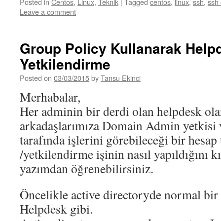
Posted in
Centos
,
Linux
,
Teknik
|
Tagged
centos
,
linux
,
ssh
,
ssh 
Leave a comment
Group Policy Kullanarak Help
Yetkilendirme
Posted on
03/03/2015
by
Tansu Ekinci
Merhabalar,
Her adminin bir derdi olan helpdesk ola
arkadaşlarımıza Domain Admin yetkisi 
tarafında işlerini görebileceği bir hesa
/yetkilendirme işinin nasıl yapıldığını k
yazımdan öğrenebilirsiniz.
Öncelikle active directoryde normal bir
Helpdesk gibi.