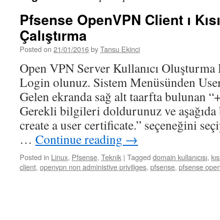
Pfsense OpenVPN Client ı Kısıtl
Çalıştırma
Posted on
21/01/2016
by
Tansu Ekinci
Open VPN Server Kullanıcı Oluşturma P
Login olunuz. Sistem Menüsünden User 
Gelen ekranda sağ alt taarfta bulunan “+
Gerekli bilgileri doldurunuz ve aşağıda
create a user certificate.” seçeneğini se
…
Continue reading
→
Posted in
Linux
,
Pfsense
,
Teknik
|
Tagged
domain kullanıcısı
,
kıs
client
,
openvpn non administive priviliges
,
pfsense
,
pfsense ope