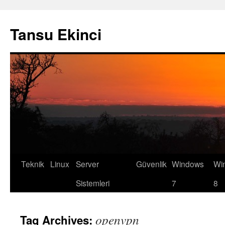
Tansu Ekinci
Teknik
Linux
Server
Güvenlik
Windows
Wi
Skip
Sistemleri
7
8
to
content
openvpn
Tag Archives: