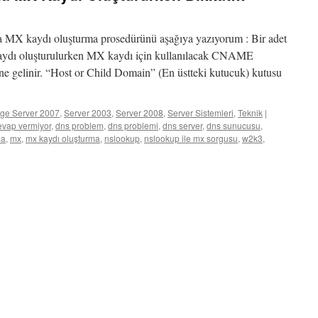
MX kaydı oluşturma prosedürünü aşağıya yazıyorum : Bir adet
kaydı oluşturulurken MX kaydı için kullanılacak CNAME
ne gelinir. “Host or Child Domain” (En üstteki kutucuk) kutusu
ge Server 2007
,
Server 2003
,
Server 2008
,
Server Sistemleri
,
Teknik
|
evap vermiyor
,
dns problem
,
dns problemi
,
dns server
,
dns sunucusu
,
ma
,
mx
,
mx kaydı oluşturma
,
nslookup
,
nslookup ile mx sorgusu
,
w2k3
,