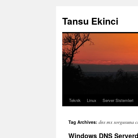
Tansu Ekinci
Teknik
Linux
Server Sistemleri
Skip
to
dns mx sorgusuna c
Tag Archives:
content
Windows DNS Serverda