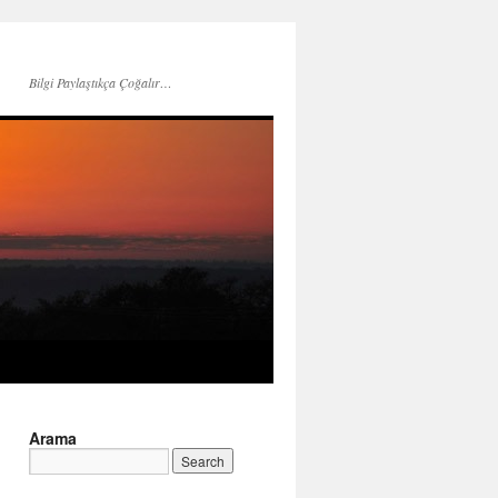
Bilgi Paylaştıkça Çoğalır…
Arama