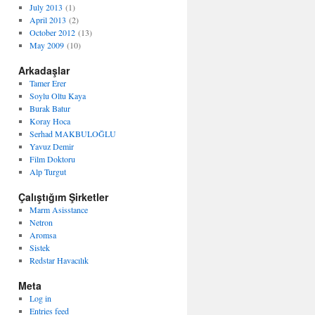
July 2013
(1)
April 2013
(2)
October 2012
(13)
May 2009
(10)
Arkadaşlar
Tamer Erer
Soylu Oltu Kaya
Burak Batur
Koray Hoca
Serhad MAKBULOĞLU
Yavuz Demir
Film Doktoru
Alp Turgut
Çalıştığım Şirketler
Marm Asisstance
Netron
Aromsa
Sistek
Redstar Havacılık
Meta
Log in
Entries feed