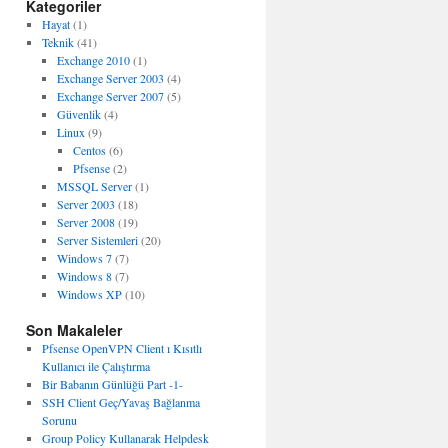
Kategoriler
Hayat
(1)
Teknik
(41)
Exchange 2010
(1)
Exchange Server 2003
(4)
Exchange Server 2007
(5)
Güvenlik
(4)
Linux
(9)
Centos
(6)
Pfsense
(2)
MSSQL Server
(1)
Server 2003
(18)
Server 2008
(19)
Server Sistemleri
(20)
Windows 7
(7)
Windows 8
(7)
Windows XP
(10)
Son Makaleler
Pfsense OpenVPN Client ı Kısıtlı
Kullanıcı ile Çalıştırma
Bir Babanın Günlüğü Part -1-
SSH Client Geç/Yavaş Bağlanma
Sorunu
Group Policy Kullanarak Helpdesk