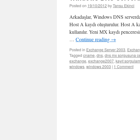
Posted on
19/10/2012
by
Tansu Ekinci
Arkadaşlar, Windows DNS serverda 
Host A kaydı oluşturulur. Host A 
kullanılır. Yeni MX kaydı penceresi
…
Continue reading
→
Posted in
Exchange Server 2003
,
Exchan
Tagged
cname
,
dns
,
dns mx sorgusuna c
exchange
,
exchange2007
,
kayıt sorgula
windows
,
windows 2003
|
1 Comment