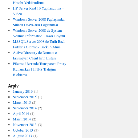
Hesabı Yetkilendirme
HP Server Raid 10 Yapılandırma –
Video
Windows Server 2008 Paylaşımdan
Silinen Dosyaların Loglanması
Windows Server 2008 de System
Volume Information Klasör Boyutu
MSSQL Server 2008 de Tarih Bazlı
Folder a Otomatik Backup Alma
Active Directory de Domain e
Erişmeyen Client ların Listesi
Pfsense Üzerinde Transparent Proxy
Kullanırken HTTPS Trafiğini
Bloklama
Arşiv
January 2016
(1)
September 2015
(1)
March 2015
(2)
September 2014
(2)
April 2014
(1)
March 2014
(2)
November 2013
(3)
October 2013
(3)
August 2013
(1)