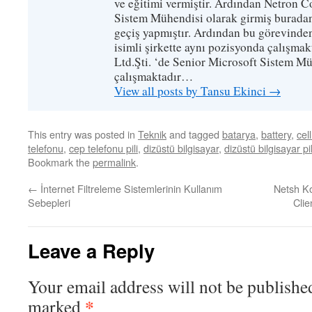
ve eğitimi vermiştir. Ardından Netron C
Sistem Mühendisi olarak girmiş burada
geçiş yapmıştır. Ardından bu görevinde
isimli şirkette aynı pozisyonda çalışma
Ltd.Şti. ‘de Senior Microsoft Sistem M
çalışmaktadır…
View all posts by Tansu Ekinci
→
This entry was posted in
Teknik
and tagged
batarya
,
battery
,
cel
telefonu
,
cep telefonu pili
,
dizüstü bilgisayar
,
dizüstü bilgisayar pi
Bookmark the
permalink
.
←
İnternet Filtreleme Sistemlerinin Kullanım
Netsh K
Sebepleri
Clie
Leave a Reply
Your email address will not be publishe
*
marked