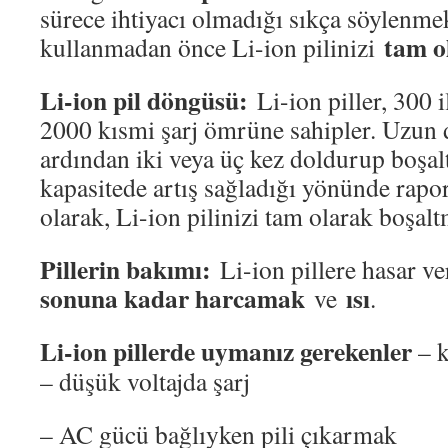
sürece ihtiyacı olmadığı sıkça söylenme
tam o
kullanmadan önce Li-ion pilinizi
Li-ion pil döngüsü:
Li-ion piller, 300 i
2000 kısmi şarj ömrüne sahipler. Uzun 
ardından iki veya üç kez doldurup boşal
kapasitede artış sağladığı yönünde rapo
olarak, Li-ion pilinizi tam olarak boşal
Pillerin bakımı:
Li-ion pillere hasar ver
sonuna kadar harcamak
ısı
ve
.
Li-ion pillerde uymanız gerekenler
– 
– düşük voltajda şarj
– AC gücü bağlıyken pili çıkarmak