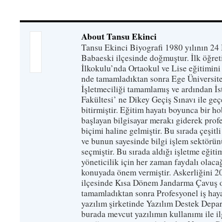
About Tansu Ekinci
Tansu Ekinci Biyografi 1980 yılının 24 
Babaeski ilçesinde doğmuştur. İlk öğre
İlkokulu’nda Ortaokul ve Lise eğitimini
nde tamamladıktan sonra Ege Üniversit
İşletmeciliği tamamlamış ve ardından İs
Fakültesi’ ne Dikey Geçiş Sınavı ile ge
bitirmiştir. Eğitim hayatı boyunca bir ho
başlayan bilgisayar merakı giderek prof
biçimi haline gelmiştir. Bu sırada çeşitl
ve bunun sayesinde bilgi işlem sektörü
seçmiştir. Bu sırada aldığı işletme eğiti
yöneticilik için her zaman faydalı olac
konuyada önem vermiştir. Askerliğini 20
ilçesinde Kısa Dönem Jandarma Çavuş ol
tamamladıktan sonra Profesyonel iş hayat
yazılım şirketinde Yazılım Destek Depa
burada mevcut yazılımın kullanımı ile ilg