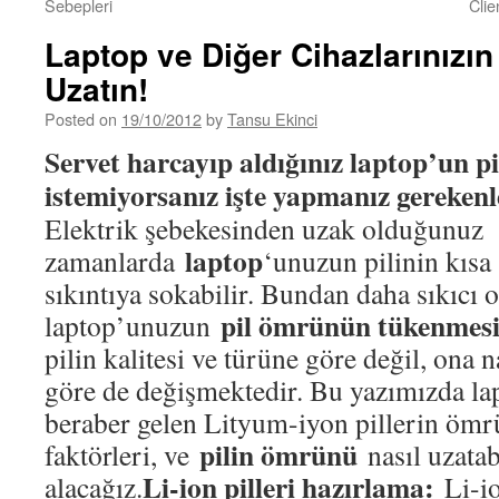
Sebepleri
Clie
Laptop ve Diğer Cihazlarınızı
Uzatın!
Posted on
19/10/2012
by
Tansu Ekinci
Servet harcayıp aldığınız laptop’un pi
istemiyorsanız işte yapmanız gerekenl
Elektrik şebekesinden uzak olduğunuz
laptop
zamanlarda
‘unuzun pilinin kısa 
sıkıntıya sokabilir. Bundan daha sıkıcı 
pil ömrünün tükenmesi
laptop’unuzun
pilin kalitesi ve türüne göre değil, ona 
göre de değişmektedir. Bu yazımızda la
beraber gelen Lityum-iyon pillerin ömr
pilin ömrünü
faktörleri, ve
nasıl uzatab
Li-ion pilleri hazırlama:
alacağız.
Li-io