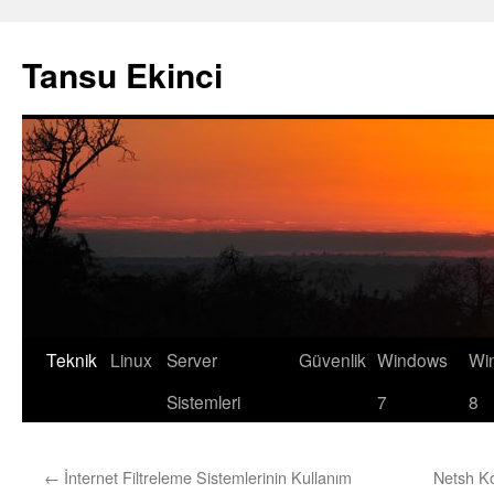
Tansu Ekinci
Teknik
Linux
Server
Güvenlik
Windows
Wi
Skip
Sistemleri
7
8
to
content
←
İnternet Filtreleme Sistemlerinin Kullanım
Netsh K