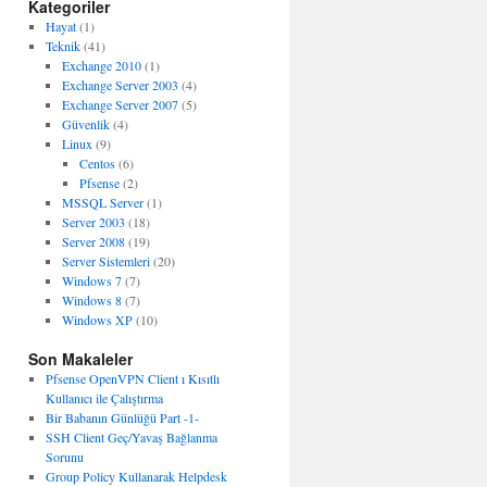
Kategoriler
Hayat
(1)
Teknik
(41)
Exchange 2010
(1)
Exchange Server 2003
(4)
Exchange Server 2007
(5)
Güvenlik
(4)
Linux
(9)
Centos
(6)
Pfsense
(2)
MSSQL Server
(1)
Server 2003
(18)
Server 2008
(19)
Server Sistemleri
(20)
Windows 7
(7)
Windows 8
(7)
Windows XP
(10)
Son Makaleler
Pfsense OpenVPN Client ı Kısıtlı
Kullanıcı ile Çalıştırma
Bir Babanın Günlüğü Part -1-
SSH Client Geç/Yavaş Bağlanma
Sorunu
Group Policy Kullanarak Helpdesk