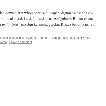
an domainlerin whois sorgusunu yapabildiğiniz ve aslında çok
 minimal olarak kurduğunuzda maalesef gelmez. Bunun ekstra
n ise “jwhois” paketini kurmanız gerekir. Kısaca bunun için.. yum
centos
,
centos ip configuration
,
centos ip konfigürasyonu
,
centos whois
,
ulama
|
Leave a comment