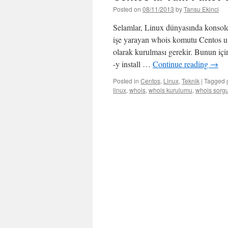
Posted on
08/11/2013
by
Tansu Ekinci
Selamlar, Linux dünyasında konsold
işe yarayan whois komutu Centos u
olarak kurulması gerekir. Bunun içi
-y install …
Continue reading
→
Posted in
Centos
,
Linux
,
Teknik
|
Tagged
linux
,
whois
,
whois kurulumu
,
whois sorg