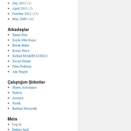
July 2013
(1)
April 2013
(2)
October 2012
(13)
May 2009
(10)
Arkadaşlar
Tamer Erer
Soylu Oltu Kaya
Burak Batur
Koray Hoca
Serhad MAKBULOĞLU
Yavuz Demir
Film Doktoru
Alp Turgut
Çalıştığım Şirketler
Marm Asisstance
Netron
Aromsa
Sistek
Redstar Havacılık
Meta
Log in
Entries feed