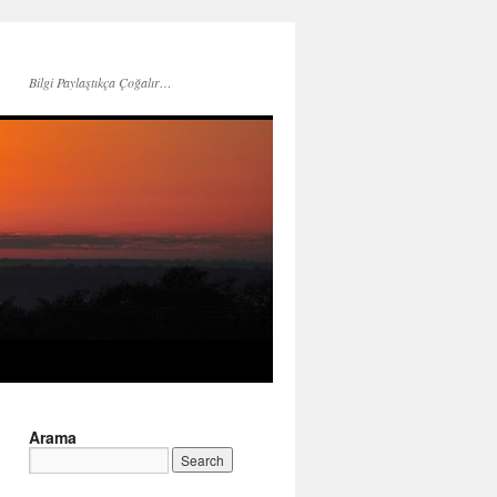
Bilgi Paylaştıkça Çoğalır…
Arama