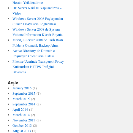
Hesabı Yetkilendirme
HP Server Raid 10 Yapılandırma –
Video
Windows Server 2008 Paylaşımdan
Silinen Dosyaların Loglanması
Windows Server 2008 de System
Volume Information Klasör Boyutu
MSSQL Server 2008 de Tarih Bazlı
Folder a Otomatik Backup Alma
Active Directory de Domain e
Erişmeyen Client ların Listesi
Pfsense Üzerinde Transparent Proxy
Kullanırken HTTPS Trafiğini
Bloklama
Arşiv
January 2016
(1)
September 2015
(1)
March 2015
(2)
September 2014
(2)
April 2014
(1)
March 2014
(2)
November 2013
(3)
October 2013
(3)
August 2013
(1)