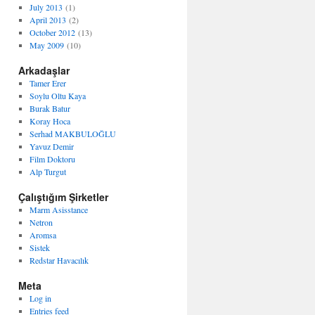
July 2013
(1)
April 2013
(2)
October 2012
(13)
May 2009
(10)
Arkadaşlar
Tamer Erer
Soylu Oltu Kaya
Burak Batur
Koray Hoca
Serhad MAKBULOĞLU
Yavuz Demir
Film Doktoru
Alp Turgut
Çalıştığım Şirketler
Marm Asisstance
Netron
Aromsa
Sistek
Redstar Havacılık
Meta
Log in
Entries feed