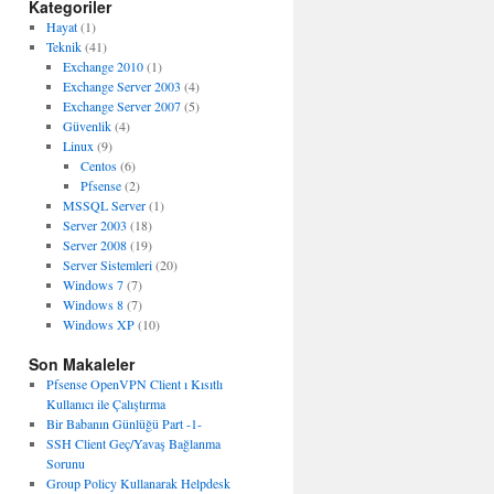
Kategoriler
Hayat
(1)
Teknik
(41)
Exchange 2010
(1)
Exchange Server 2003
(4)
Exchange Server 2007
(5)
Güvenlik
(4)
Linux
(9)
Centos
(6)
Pfsense
(2)
MSSQL Server
(1)
Server 2003
(18)
Server 2008
(19)
Server Sistemleri
(20)
Windows 7
(7)
Windows 8
(7)
Windows XP
(10)
Son Makaleler
Pfsense OpenVPN Client ı Kısıtlı
Kullanıcı ile Çalıştırma
Bir Babanın Günlüğü Part -1-
SSH Client Geç/Yavaş Bağlanma
Sorunu
Group Policy Kullanarak Helpdesk