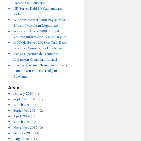
Hesabı Yetkilendirme
HP Server Raid 10 Yapılandırma –
Video
Windows Server 2008 Paylaşımdan
Silinen Dosyaların Loglanması
Windows Server 2008 de System
Volume Information Klasör Boyutu
MSSQL Server 2008 de Tarih Bazlı
Folder a Otomatik Backup Alma
Active Directory de Domain e
Erişmeyen Client ların Listesi
Pfsense Üzerinde Transparent Proxy
Kullanırken HTTPS Trafiğini
Bloklama
Arşiv
January 2016
(1)
September 2015
(1)
March 2015
(2)
September 2014
(2)
April 2014
(1)
March 2014
(2)
November 2013
(3)
October 2013
(3)
August 2013
(1)