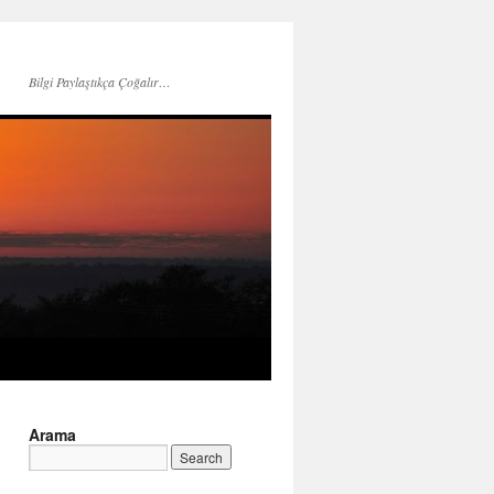
Bilgi Paylaştıkça Çoğalır…
Arama