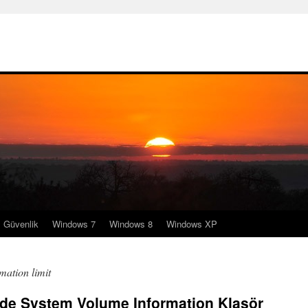
Güvenlik
Windows 7
Windows 8
Windows XP
mation limit
de System Volume Information Klasör