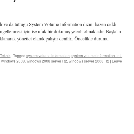
drive da tuttuğu System Volume Information dizini bazen ciddi
gellenmesi için ise ufak bir dokunuş yeterli olmaktadır. Başlat->
lanarak yönetici olarak çalıştır denilir.. Öncelikle durumu
Teknik
|
Tagged
system volume information
,
system volume information limit
,
,
windows 2008
,
windows 2008 server R2
,
windows server 2008 R2
|
Leave