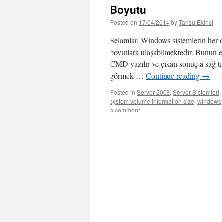
Boyutu
Posted on
17/04/2014
by
Tansu Ekinci
Selamlar, Windows sistemlerin her 
boyutlara ulaşabilmektedir. Bunun en
CMD yazılır ve çıkan sonuç a sağ tık
görmek …
Continue reading
→
Posted in
Server 2008
,
Server Sistemleri
,
system volume information size
,
windows
a comment