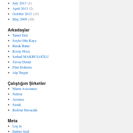
July 2013
(1)
April 2013
(2)
October 2012
(13)
May 2009
(10)
Arkadaşlar
Tamer Erer
Soylu Oltu Kaya
Burak Batur
Koray Hoca
Serhad MAKBULOĞLU
Yavuz Demir
Film Doktoru
Alp Turgut
Çalıştığım Şirketler
Marm Asisstance
Netron
Aromsa
Sistek
Redstar Havacılık
Meta
Log in
Entries feed