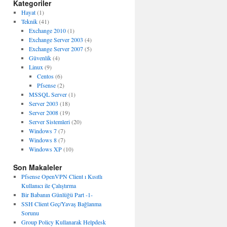
Kategoriler
Hayat
(1)
Teknik
(41)
Exchange 2010
(1)
Exchange Server 2003
(4)
Exchange Server 2007
(5)
Güvenlik
(4)
Linux
(9)
Centos
(6)
Pfsense
(2)
MSSQL Server
(1)
Server 2003
(18)
Server 2008
(19)
Server Sistemleri
(20)
Windows 7
(7)
Windows 8
(7)
Windows XP
(10)
Son Makaleler
Pfsense OpenVPN Client ı Kısıtlı
Kullanıcı ile Çalıştırma
Bir Babanın Günlüğü Part -1-
SSH Client Geç/Yavaş Bağlanma
Sorunu
Group Policy Kullanarak Helpdesk