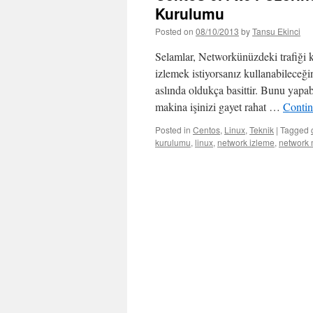
Kurulumu
Posted on
08/10/2013
by
Tansu Ekinci
Selamlar, Networkünüzdeki trafiği k
izlemek istiyorsanız kullanabilece
aslında oldukça basittir. Bunu yapabi
makina işinizi gayet rahat …
Contin
Posted in
Centos
,
Linux
,
Teknik
|
Tagged
kurulumu
,
linux
,
network izleme
,
network 