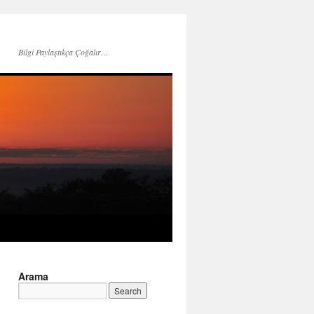
Bilgi Paylaştıkça Çoğalır…
Arama