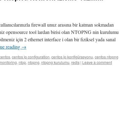
ullanıcılarınızla firewall unuz arasına bir katman sokmadan
ğiniz opensource tool lardan birisi olan NTOPNG nin kurulumu
lmeniz için 2 ethernet interface i olan bir fiziksel yada sanal
ue reading
→
centos
,
centos ip configuration
,
centos ip konfigürasyonu
,
centos ntopng
monitoring
,
ntop
,
ntopng
,
ntopng kurulumu
,
redis
|
Leave a comment