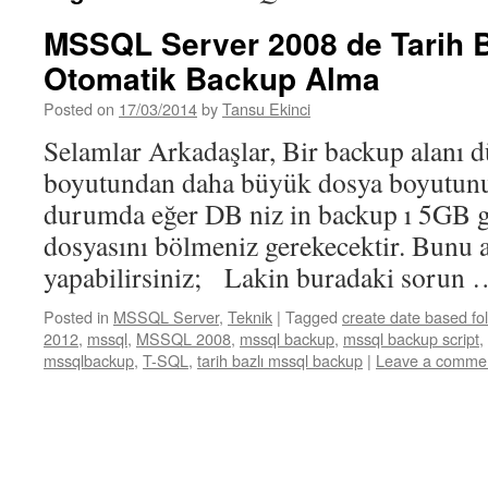
MSSQL Server 2008 de Tarih B
Otomatik Backup Alma
Posted on
17/03/2014
by
Tansu Ekinci
Selamlar Arkadaşlar, Bir backup alanı 
boyutundan daha büyük dosya boyutunu
durumda eğer DB niz in backup ı 5GB g
dosyasını bölmeniz gerekecektir. Bunu a
yapabilirsiniz; Lakin buradaki sorun
Posted in
MSSQL Server
,
Teknik
|
Tagged
create date based fo
2012
,
mssql
,
MSSQL 2008
,
mssql backup
,
mssql backup script
,
mssqlbackup
,
T-SQL
,
tarih bazlı mssql backup
|
Leave a comme