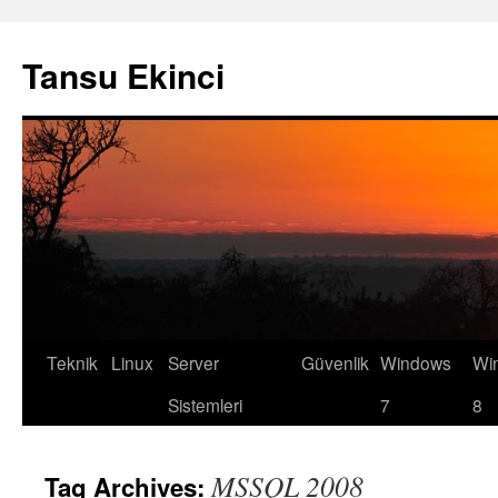
Tansu Ekinci
Teknik
Linux
Server
Güvenlik
Windows
Wi
Skip
Sistemleri
7
8
to
content
MSSQL 2008
Tag Archives: