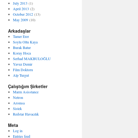
July 2013
(1)
April 2013
(2)
October 2012
(13)
May 2009
(10)
Arkadaşlar
Tamer Erer
Soylu Oltu Kaya
Burak Batur
Koray Hoca
Serhad MAKBULOĞLU
Yavuz Demir
Film Doktoru
Alp Turgut
Çalıştığım Şirketler
Marm Asisstance
Netron
Aromsa
Sistek
Redstar Havacılık
Meta
Log in
Entries feed