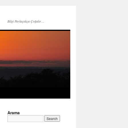
Bilgi Paylaştıkça Çoğalır…
Arama