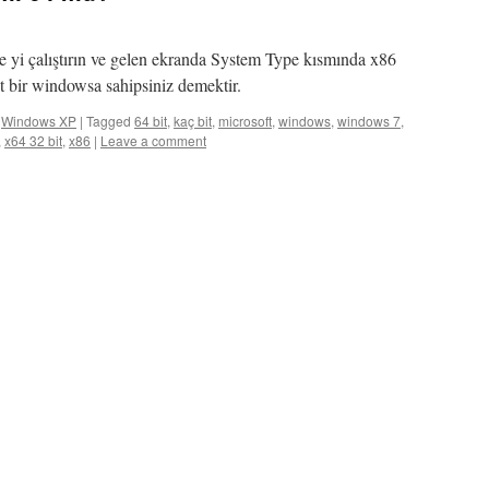
xe yi çalıştırın ve gelen ekranda System Type kısmında x86
it bir windowsa sahipsiniz demektir.
,
Windows XP
|
Tagged
64 bit
,
kaç bit
,
microsoft
,
windows
,
windows 7
,
,
x64 32 bit
,
x86
|
Leave a comment