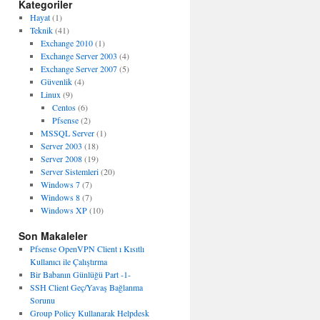
Kategoriler
Hayat
(1)
Teknik
(41)
Exchange 2010
(1)
Exchange Server 2003
(4)
Exchange Server 2007
(5)
Güvenlik
(4)
Linux
(9)
Centos
(6)
Pfsense
(2)
MSSQL Server
(1)
Server 2003
(18)
Server 2008
(19)
Server Sistemleri
(20)
Windows 7
(7)
Windows 8
(7)
Windows XP
(10)
Son Makaleler
Pfsense OpenVPN Client ı Kısıtlı
Kullanıcı ile Çalıştırma
Bir Babanın Günlüğü Part -1-
SSH Client Geç/Yavaş Bağlanma
Sorunu
Group Policy Kullanarak Helpdesk