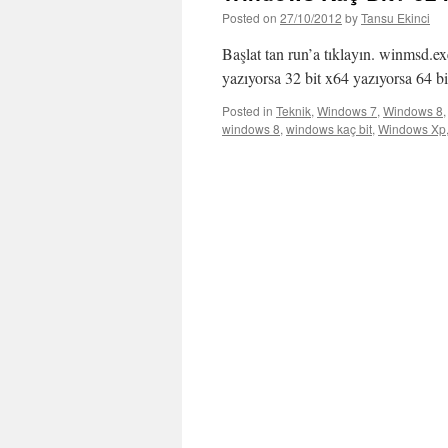
Posted on
27/10/2012
by
Tansu Ekinci
Başlat tan run’a tıklayın. winmsd.e
yazıyorsa 32 bit x64 yazıyorsa 64 b
Posted in
Teknik
,
Windows 7
,
Windows 8
windows 8
,
windows kaç bit
,
Windows Xp