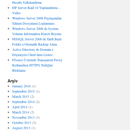
Hesabı Yetkilendirme
HP Server Raid 10 Yapılandırma –
Video
Windows Server 2008 Paylaşımdan
Silinen Dosyaların Loglanması
Windows Server 2008 de System
Volume Information Klasör Boyutu
MSSQL Server 2008 de Tarih Bazlı
Folder a Otomatik Backup Alma
Active Directory de Domain e
Erişmeyen Client ların Listesi
Pfsense Üzerinde Transparent Proxy
Kullanırken HTTPS Trafiğini
Bloklama
Arşiv
January 2016
(1)
September 2015
(1)
March 2015
(2)
September 2014
(2)
April 2014
(1)
March 2014
(2)
November 2013
(3)
October 2013
(3)
August 2013
(1)