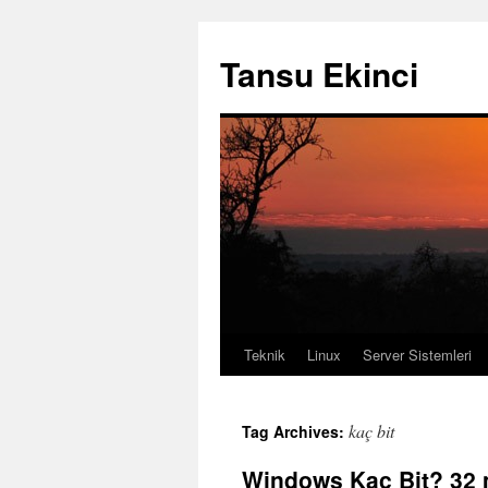
Tansu Ekinci
Teknik
Linux
Server Sistemleri
Skip
to
kaç bit
Tag Archives:
content
Windows Kaç Bit? 32 